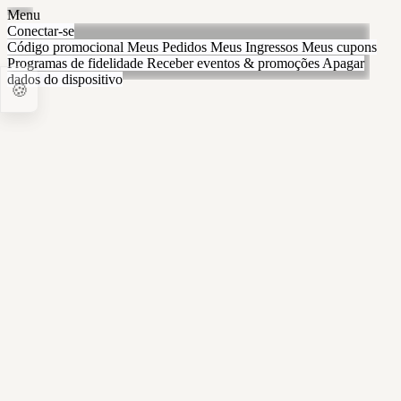
Menu
Conectar-se
Código promocional
Meus Pedidos
Meus Ingressos
Meus cupons
Programas de fidelidade
Receber eventos & promoções
Apagar
dados do dispositivo
🍪